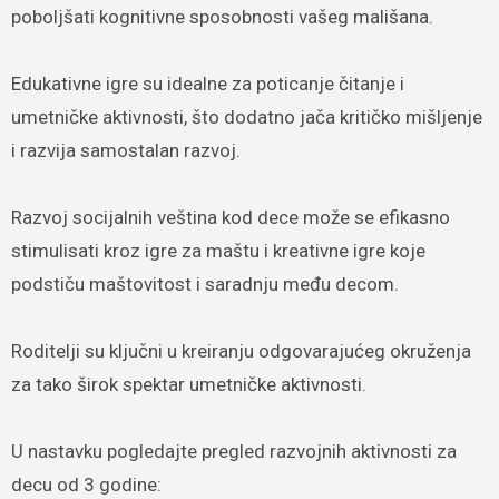
poboljšati kognitivne sposobnosti vašeg mališana.
Edukativne igre su idealne za poticanje čitanje i
umetničke aktivnosti, što dodatno jača kritičko mišljenje
i razvija samostalan razvoj.
Razvoj socijalnih veština kod dece može se efikasno
stimulisati kroz igre za maštu i kreativne igre koje
podstiču maštovitost i saradnju među decom.
Roditelji su ključni u kreiranju odgovarajućeg okruženja
za tako širok spektar umetničke aktivnosti.
U nastavku pogledajte pregled razvojnih aktivnosti za
decu od 3 godine: