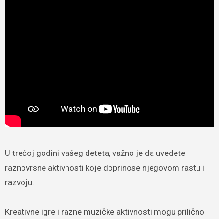
U trećoj godini vašeg deteta, važno je da uvedete
raznovrsne aktivnosti koje doprinose njegovom rastu i
razvoju.
Kreativne igre i razne muzičke aktivnosti mogu prilično