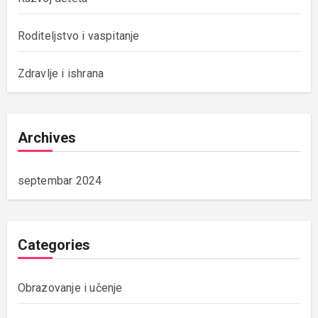
Roditeljstvo i vaspitanje
Zdravlje i ishrana
Archives
septembar 2024
Categories
Obrazovanje i učenje